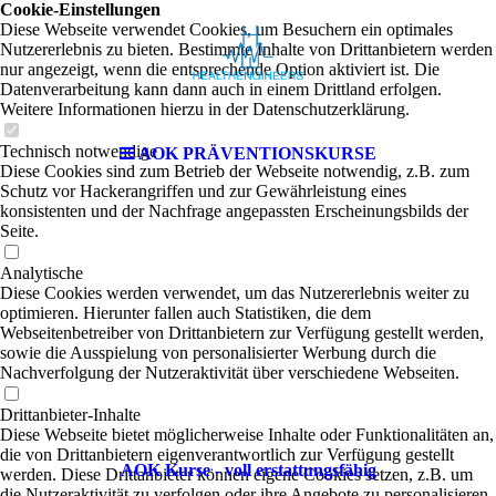
Cookie-Einstellungen
Diese Webseite verwendet Cookies, um Besuchern ein optimales
Nutzererlebnis zu bieten. Bestimmte Inhalte von Drittanbietern werden
nur angezeigt, wenn die entsprechende Option aktiviert ist. Die
Datenverarbeitung kann dann auch in einem Drittland erfolgen.
Weitere Informationen hierzu in der Datenschutzerklärung.
Technisch notwendige
AOK PRÄVENTIONSKURSE
Diese Cookies sind zum Betrieb der Webseite notwendig, z.B. zum
Schutz vor Hackerangriffen und zur Gewährleistung eines
konsistenten und der Nachfrage angepassten Erscheinungsbilds der
Seite.
Analytische
Diese Cookies werden verwendet, um das Nutzererlebnis weiter zu
optimieren. Hierunter fallen auch Statistiken, die dem
Webseitenbetreiber von Drittanbietern zur Verfügung gestellt werden,
sowie die Ausspielung von personalisierter Werbung durch die
Nachverfolgung der Nutzeraktivität über verschiedene Webseiten.
Drittanbieter-Inhalte
Diese Webseite bietet möglicherweise Inhalte oder Funktionalitäten an,
die von Drittanbietern eigenverantwortlich zur Verfügung gestellt
AOK Kurse - voll erstattungsfähig
werden. Diese Drittanbieter können eigene Cookies setzen, z.B. um
die Nutzeraktivität zu verfolgen oder ihre Angebote zu personalisieren